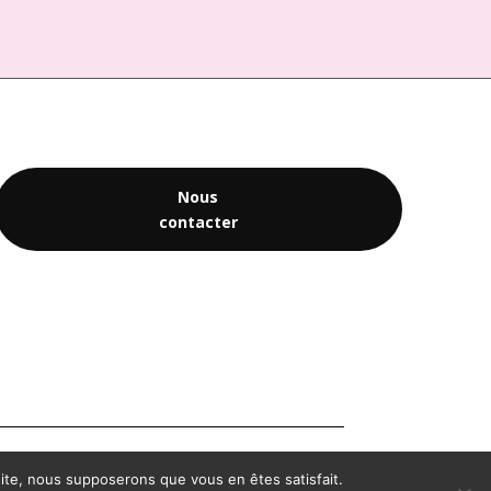
Nous
contacter
 site, nous supposerons que vous en êtes satisfait.