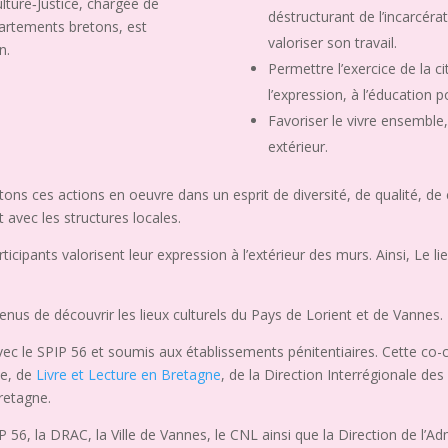
lture‐Justice, chargée de
déstructurant de l’incarcéra
artements bretons, est
valoriser son travail.
n.
Permettre l’exercice de la ci
l’expression, à l’éducation
Favoriser le vivre ensemble
extérieur.
tons ces actions en oeuvre dans un esprit de diversité, de qualité, de c
 avec les structures locales.
cipants valorisent leur expression à l’extérieur des murs. Ainsi, Le lie
tenus de découvrir les lieux culturels du Pays de Lorient et de Vannes.
ec le SPIP 56 et soumis aux établissements pénitentiaires. Cette co-c
ne, de
Livre et Lecture en Bretagne
, de la Direction Interrégionale des
Bretagne.
P 56, la DRAC, la Ville de Vannes, le CNL ainsi que la Direction de l’Adm