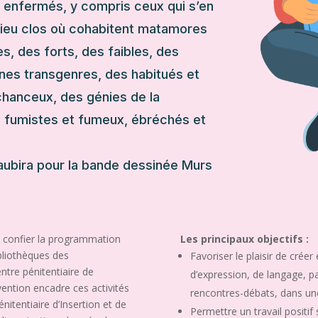
nt enfermés, y compris ceux qui s’en
. Lieu clos où cohabitent matamores
tes, des forts, des faibles, des
es transgenres, des habitués et
chanceux, des génies de la
s, fumistes et fumeux, ébréchés et
Taubira pour la bande dessinée Murs
u confier la programmation
Les principaux objectifs :
ibliothèques des
Favoriser le plaisir de crée
ntre pénitentiaire de
d’expression, de langage, par
ention encadre ces activités
rencontres-débats, dans un
nitentiaire d’Insertion et de
Permettre un travail positif s