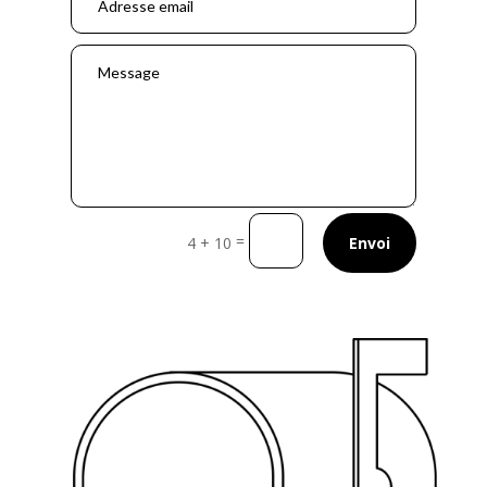
=
4 + 10
Envoi