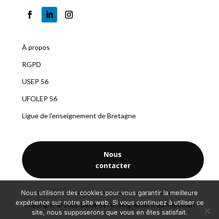
À propos
RGPD
U
SEP 56
UFOLEP 56
Ligue de l’enseignement de Bretagne
Nous
contacter
Nous utilisons des cookies pour vous garantir la meilleure
expérience sur notre site web. Si vous continuez à utiliser ce
Copyright © 2026 Ligue de l'enseignement du Morbihan
site, nous supposerons que vous en êtes satisfait.